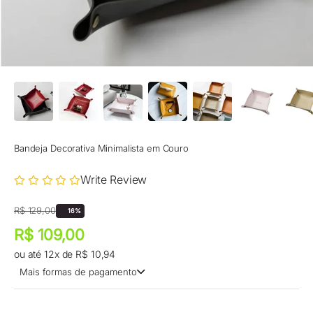
Bandeja Decorativa Minimalista em Couro
Write Review
Preço promocional
Preço normal
R$ 129,00
16%
Preço promocional
R$ 109,00
ou até 12x de R$ 10,94
Mais formas de pagamento