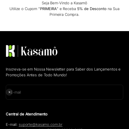
Seja Bem-Vindo a Kasamô
Utilize o Cupom "
PRIMEIRA
" e Receba
5% de Desconto
na Sua
Primeira Compra.
Inscreva-se em Nossa Newsletter para Saber dos Lançamentos e
Promoções Antes de Todo Mundo!
Assinar
E-mail
Central de Atendimento
E-mail:
suporte@kasamo.com.br