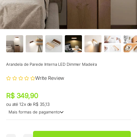
Arandela de Parede Interna LED Dimmer Madeira
Write Review
Preço promocional
Preço promocional
R$ 349,90
ou até 12x de R$ 35,13
Mais formas de pagamento