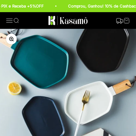
Pular para o conteúdo
o PIX e Receba +5%OFF
Comprou, Ganhou! 10% de Cashback
Kasamô
Rastrear P
Abrir menu de navegação
Abrir pesquisa
Abrir c
Zoom na imagem