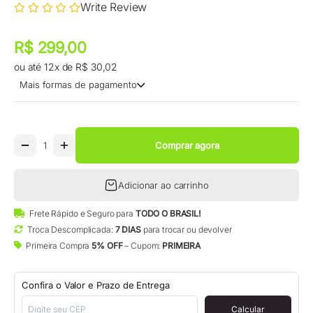
Write Review
Preço promocional
Preço promocional
R$ 299,00
ou até 12x de R$ 30,02
Mais formas de pagamento
Comprar agora
Adicionar ao carrinho
Frete Rápido e Seguro para
TODO O BRASIL!
Troca Descomplicada:
7 DIAS
para trocar ou devolver
Primeira Compra
5% OFF
– Cupom:
PRIMEIRA
Confira o Valor e Prazo de Entrega
Calcular