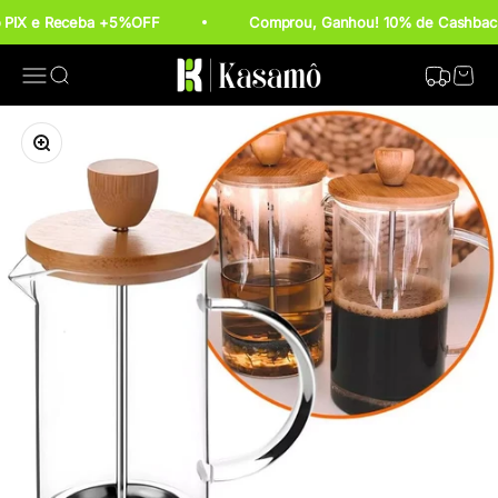
Pular para o conteúdo
o PIX e Receba +5%OFF
Comprou, Ganhou! 10% de Cashback
Kasamô
Rastrear P
Abrir menu de navegação
Abrir pesquisa
Abrir c
Zoom na imagem