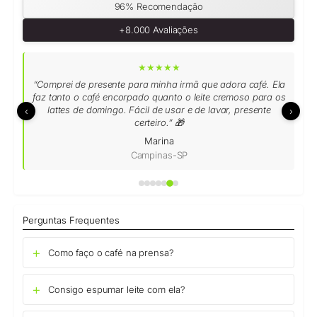
96% Recomendação
Resistência térmica
+8.000 Avaliações
-20°C a 150°C
★★★★★
Filtro
“Comprei de presente para minha irmã que adora café. Ela
Malha metálica de inox com êmbolo para prensagem
faz tanto o café encorpado quanto o leite cremoso para os
precisa
lattes de domingo. Fácil de usar e de lavar, presente
‹
›
certeiro.” 🎁
Uso
Marina
Campinas-SP
Café, espuma de leite, chás e infusões; bebidas quentes e
frias (inclui cold brew)
Perguntas Frequentes
Como faço o café na prensa?
Consigo espumar leite com ela?