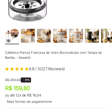
Cafeteira Prensa Francesa de Vidro Borossilicato com Tampa de
Bambu - Kasamô
4.8 / 5
(
127
Reviews
)
Preço promocional
Preço normal
R$ 269,80
41%
Preço promocional
R$ 159,80
ou até 12x de R$ 16,04
Mais formas de pagamento