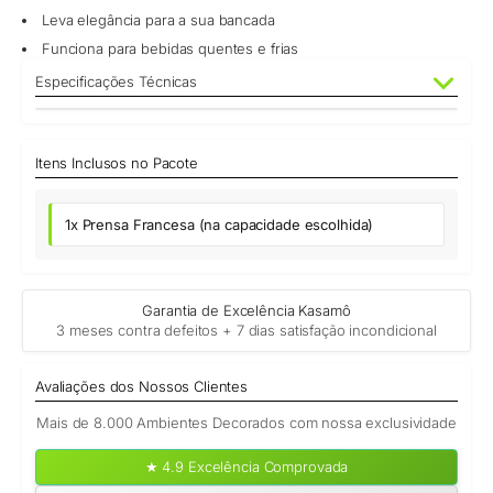
Leva elegância para a sua bancada
Funciona para bebidas quentes e frias
Especificações Técnicas
Materiais
Itens Inclusos no Pacote
Vidro borossilicato, tampa de bambu, componentes em
aço inoxidável
1x Prensa Francesa (na capacidade escolhida)
Capacidades disponíveis
350 ml — ideal para até 3 xícaras; 600 ml — ideal para até
5 xícaras
Garantia de Excelência Kasamô
3 meses contra defeitos + 7 dias satisfação incondicional
Dimensões aproximadas (350 ml)
16 cm (A) × 7 cm (Ø)
Avaliações dos Nossos Clientes
Mais de 8.000 Ambientes Decorados com nossa exclusividade
Dimensões aproximadas (600 ml)
★ 4.9 Excelência Comprovada
18 cm (A) × 8 cm (Ø)