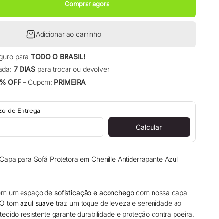
Comprar agora
Adicionar ao carrinho
eguro para
TODO O BRASIL!
ada:
7 DIAS
para trocar ou devolver
% OFF
– Cupom:
PRIMEIRA
azo de Entrega
Calcular
 Capa para Sofá Protetora em Chenille Antiderrapante Azul
 em um espaço de
sofisticação e aconchego
com nossa capa
 O tom
azul suave
traz um toque de leveza e serenidade ao
ecido resistente garante durabilidade e proteção contra poeira,