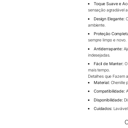
Toque Suave e Ac
sensação agradável a
Design Elegante:
O
ambiente.
Proteção Complet
sempre limpo e novo.
Antiderrapante:
Aj
indesejadas.
Fácil de Manter:
O 
mais tempo.
Detalhes que Fazem a
Material:
Chenille p
Compatibilidade:
A
Disponibilidade:
Di
Cuidados:
Lavável 
O