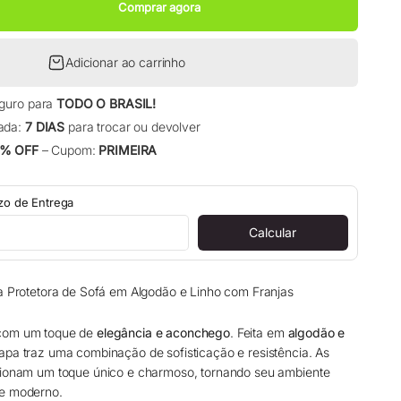
Comprar agora
Adicionar ao carrinho
eguro para
TODO O BRASIL!
ada:
7 DIAS
para trocar ou devolver
% OFF
– Cupom:
PRIMEIRA
azo de Entrega
Calcular
pa Protetora de Sofá em Algodão e Linho com Franjas
 com um toque de
elegância e aconchego
. Feita em
algodão e
capa traz uma combinação de sofisticação e resistência. As
ionam um toque único e charmoso, tornando seu ambiente
 e moderno.