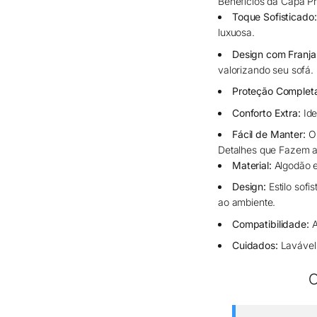
Benefícios da Capa Pr
Toque Sofisticado:
luxuosa.
Design com Franja
valorizando seu sofá.
Proteção Complet
Conforto Extra:
Ide
Fácil de Manter:
O 
Detalhes que Fazem a
Material:
Algodão e
Design:
Estilo sof
ao ambiente.
Compatibilidade:
A
Cuidados:
Lavável 
O