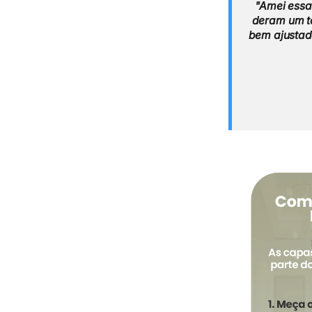
"Amei essa 
deram um to
bem ajustada