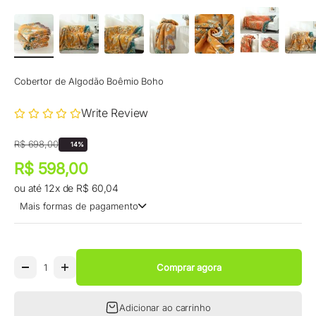
Cobertor de Algodão Boêmio Boho
Write Review
Preço promocional
Preço normal
R$ 698,00
14%
Preço promocional
R$ 598,00
ou até 12x de R$ 60,04
Mais formas de pagamento
Comprar agora
Adicionar ao carrinho