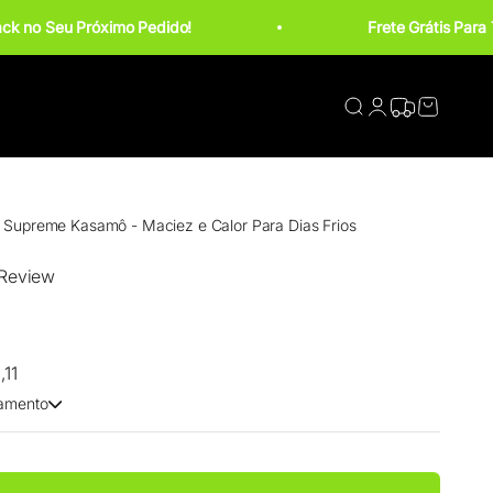
ck no Seu Próximo Pedido!
Frete Grátis Para 
Rastrear Pedid
Abrir pesquisa
Abrir página de co
Abrir carri
Supreme Kasamô - Maciez e Calor Para Dias Frios
 Review
,11
amento