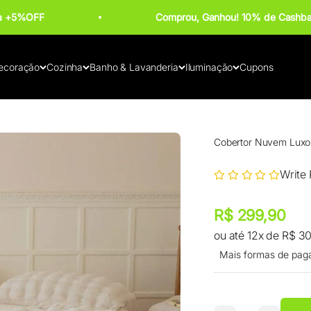
ba +5%OFF
Comprou, Ganhou! 10% de Cashba
ecoração
Cozinha
Banho & Lavanderia
Iluminação
Cupons
Cobertor Nuvem Luxo 
Write
Preço promocional
Preço promocional
R$ 299,90
ou até 12x de R$ 30
Mais formas de pag