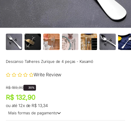
Descanso Talheres Zurique de 4 peças - Kasamô
Write Review
Preço promocional
Preço normal
R$ 189,90
30%
Preço promocional
R$ 132,90
ou até 12x de R$ 13,34
Mais formas de pagamento