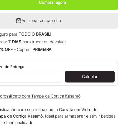
Comprar agora
Adicionar ao carrinho
eguro para
TODO O BRASIL!
ada:
7 DIAS
para trocar ou devolver
% OFF
– Cupom:
PRIMEIRA
azo de Entrega
Calcular
Borossilicato com Tampa de Cortiça Kasamô
fisticação para sua rotina com a
Garrafa em Vidro de
mpa de Cortiça Kasamô
. Ideal para armazenar e servir bebidas,
e e funcionalidade.