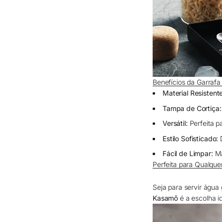
Benefícios da Garraf
Material Resistente
Tampa de Cortiça:
Versátil:
Perfeita p
Estilo Sofisticado:
D
Fácil de Limpar:
Ma
Perfeita para Qualque
Seja para servir água
Kasamô
é a escolha i