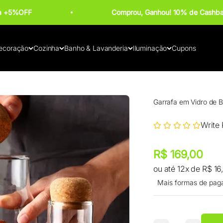
ba +5%OFF
Comprou, Ganhou! 10% de Cashba
ecoração
Cozinha
Banho & Lavanderia
Iluminação
Cupons
Garrafa em Vidro de B
Write
Preço promocional
Preço promocional
R$ 169,00
ou até 12x de R$ 16
Mais formas de pag