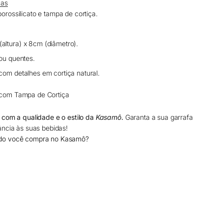
cas
orossilicato e tampa de cortiça.
altura) x 8cm (diâmetro).
ou quentes.
om detalhes em cortiça natural.
o com Tampa de Cortiça
 com a qualidade e o estilo da
Kasamô
.
Garanta a sua garrafa
ância às suas bebidas!
do você compra no Kasamô?