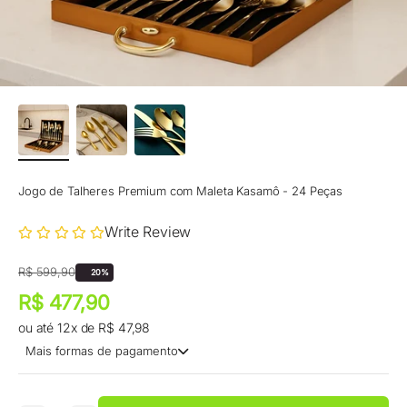
Jogo de Talheres Premium com Maleta Kasamô - 24 Peças
Write Review
Preço promocional
Preço normal
R$ 599,90
20%
Preço promocional
R$ 477,90
ou até 12x de R$ 47,98
Mais formas de pagamento