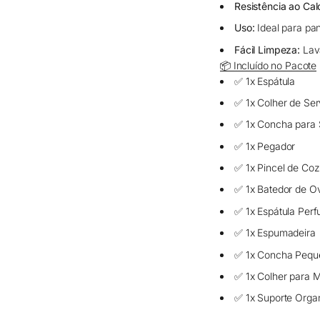
Resistência ao Cal
Uso:
Ideal para pan
Fácil Limpeza:
Lav
📦 Incluído no Pacote
✅ 1x Espátula
✅ 1x Colher de Ser
✅ 1x Concha para
✅ 1x Pegador
✅ 1x Pincel de Coz
✅ 1x Batedor de O
✅ 1x Espátula Perf
✅ 1x Espumadeira
✅ 1x Concha Pequ
✅ 1x Colher para 
✅ 1x Suporte Orga