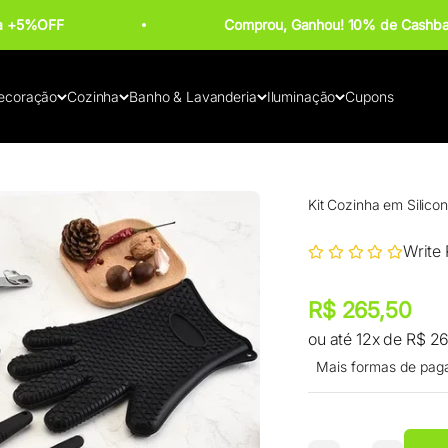
ba +5%OFF
Comprou, Ganhou! 10% de Cashba
ecoração
Cozinha
Banho & Lavanderia
Iluminação
Cupons
Kit Cozinha em Silico
Write
Preço promocional
Preço promocional
R$ 265,50
ou até 12x de R$ 2
Mais formas de pag