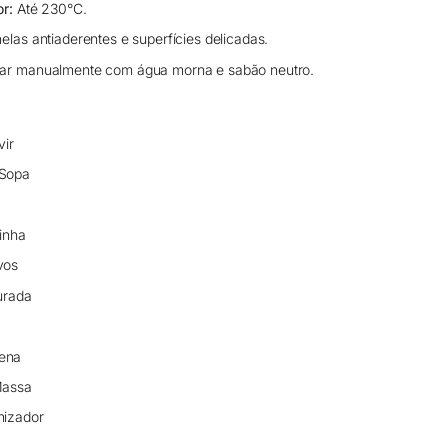
or:
Até 230°C.
elas antiaderentes e superfícies delicadas.
ar manualmente com água morna e sabão neutro.
vir
 Sopa
inha
vos
urada
ena
Massa
nizador