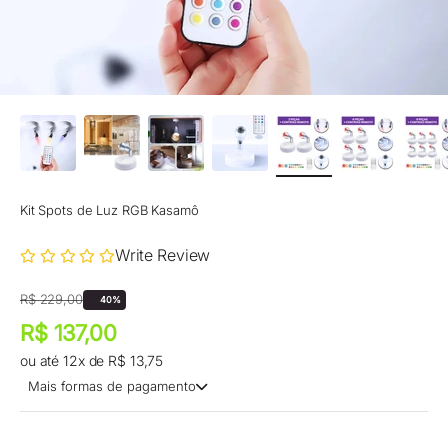
Kit Spots de Luz RGB Kasamô
Write Review
Preço promocional
Preço normal
R$ 229,00
40%
Preço promocional
R$ 137,00
ou até 12x de R$ 13,75
Mais formas de pagamento