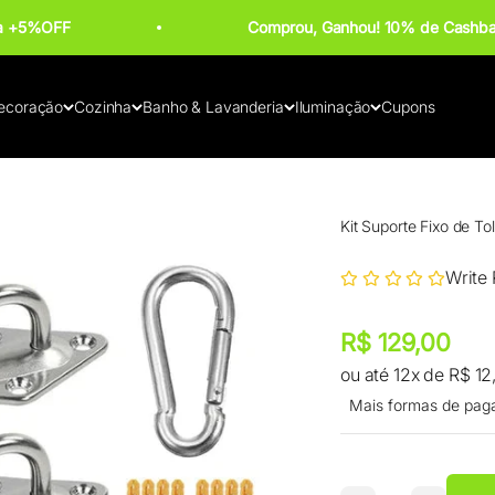
ba +5%OFF
Comprou, Ganhou! 10% de Cashba
ecoração
Cozinha
Banho & Lavanderia
Iluminação
Cupons
Kit Suporte Fixo de To
Write
Preço promocional
Preço promocional
R$ 129,00
ou até 12x de R$ 12
Mais formas de pag