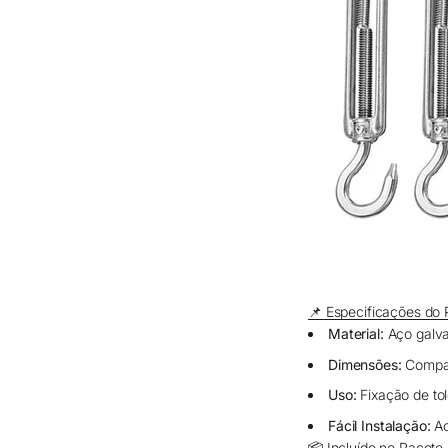
📌 Especificações do 
Material:
Aço galva
Dimensões:
Compat
Uso:
Fixação de tol
Fácil Instalação:
Ac
📦 Incluído no Pacote