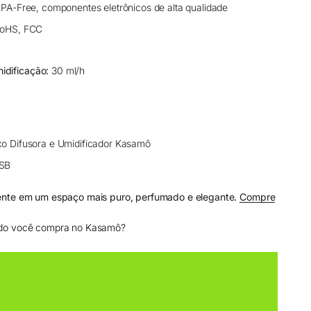
BPA-Free, componentes eletrônicos de alta qualidade
oHS, FCC
dificação:
30 ml/h
xo Difusora e Umidificador Kasamô
USB
ente em um espaço mais puro, perfumado e elegante.
Compre
do você compra no Kasamô?