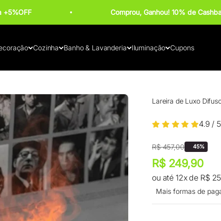
ba +5%OFF
Comprou, Ganhou! 10% de Cashba
ecoração
Cozinha
Banho & Lavanderia
Iluminação
Cupons
Lareira de Luxo Difus
4.9 / 5
Preço promocional
Preço normal
R$ 457,00
45%
Preço promocional
R$ 249,90
ou até 12x de R$ 2
Mais formas de pag