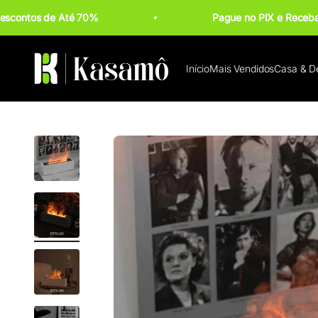
Pular para o conteúdo
scontos de Até 70%
Pague no PIX e Rece
Kasamô
Início
Mais Vendidos
Casa & D