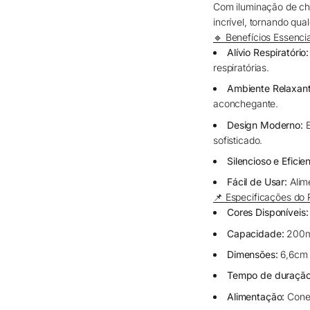
Com iluminação de cha
incrível, tornando qu
🔹 Benefícios Essenci
Alívio Respiratório:
respiratórias.
Ambiente Relaxant
aconchegante.
Design Moderno:
E
sofisticado.
Silencioso e Eficien
Fácil de Usar:
Alime
📌 Especificações do 
Cores Disponíveis:
Capacidade:
200m
Dimensões:
6,6cm (
Tempo de duração 
Alimentação:
Cone