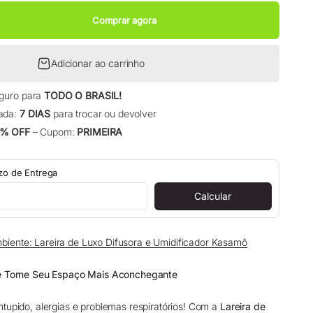
Comprar agora
Adicionar ao carrinho
eguro para
TODO O BRASIL!
ada:
7 DIAS
para trocar ou devolver
% OFF
– Cupom:
PRIMEIRA
azo de Entrega
Calcular
biente: Lareira de Luxo Difusora e Umidificador Kasamô
 e Torne Seu Espaço Mais Aconchegante
ntupido, alergias e problemas respiratórios! Com a
Lareira de