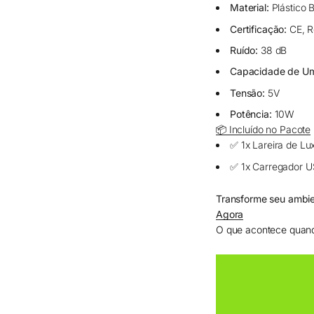
Material:
Plástico 
Certificação:
CE, R
Ruído:
38 dB
Capacidade de Umi
Tensão:
5V
Potência:
10W
📦 Incluído no Pacote
✅ 1x Lareira de Lu
✅ 1x Carregador 
Transforme seu ambi
Agora
O que acontece quan