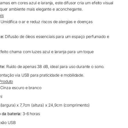
mas em cores azul e laranja, este difusor cria um efeito visual
alquer ambiente mais elegante e aconchegante.
ais
Umidifica o ar e reduz riscos de alergias e doenças
e:
Difusão de óleos essenciais para um espaço perfumado e
feito chama com luzes azul e laranja para um toque
te:
Ruído de apenas 38 dB, ideal para uso durante o sono.
ntação via USB para praticidade e mobilidade.
Produto
Cinza escuro e branco
l
largura) x 7,7cm (altura) x 24,9cm (comprimento)
da bateria:
3-6 horas
xão USB