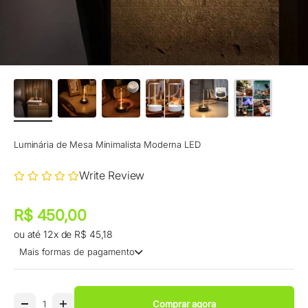
Luminária de Mesa Minimalista Moderna LED
Write Review
Preço promocional
Preço promocional
R$ 450,00
ou até 12x de R$ 45,18
Mais formas de pagamento
Comprar agora