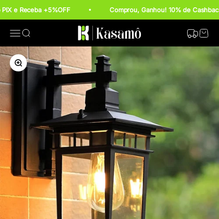
Pular para o conteúdo
o PIX e Receba +5%OFF
Comprou, Ganhou! 10% de Cashback
Kasamô
Rastrear P
Abrir menu de navegação
Abrir pesquisa
Abrir c
Zoom na imagem