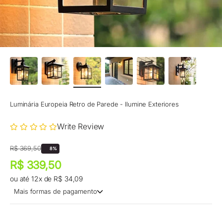
Luminária Europeia Retro de Parede - Ilumine Exteriores
Write Review
Preço promocional
Preço normal
R$ 369,50
8%
Preço promocional
R$ 339,50
ou até 12x de R$ 34,09
Mais formas de pagamento