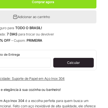
Comprar agora
Adicionar ao carrinho
eguro para
TODO O BRASIL!
ada:
7 DIAS
para trocar ou devolver
% OFF
– Cupom:
PRIMEIRA
azo de Entrega
Calcular
ticidade: Suporte de Papel em Aço Inox 304
e elegância à sua cozinha ou banheiro!
em Aço Inox 304
é a escolha perfeita para quem busca um
ncional. Feito com aço inoxidável de alta qualidade, ele oferece