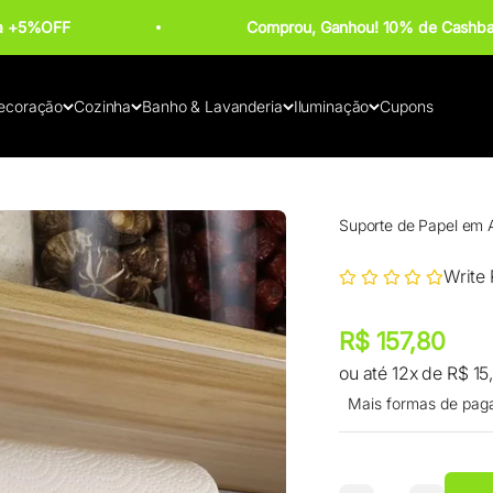
ba +5%OFF
Comprou, Ganhou! 10% de Cashba
ecoração
Cozinha
Banho & Lavanderia
Iluminação
Cupons
Suporte de Papel em 
Write
Preço promocional
Preço promocional
R$ 157,80
ou até 12x de R$ 15
Mais formas de pag