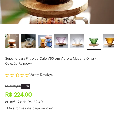
Suporte para Filtro de Café V60 em Vidro e Madeira Oliva -
Coleção Rainbow
Write Review
Preço promocional
Preço normal
R$ 229,00
2%
Preço promocional
R$ 224,00
ou até 12x de R$ 22,49
Mais formas de pagamento