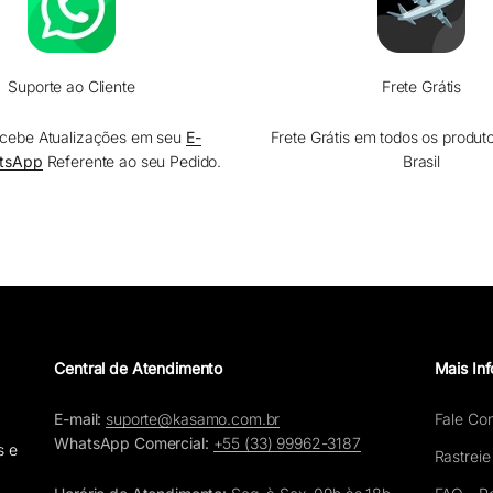
Suporte ao Cliente
Frete Grátis
cebe Atualizações em seu
E-
Frete Grátis em todos os produt
tsApp
Referente ao seu Pedido.
Brasil
Central de Atendimento
Mais In
E-mail:
suporte@kasamo.com.br
Fale Co
WhatsApp Comercial:
+55 (33) 99962-3187
s e
Rastreie