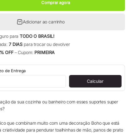
Comprar agora
Adicionar ao carrinho
eguro para
TODO O BRASIL!
ada:
7 DIAS
para trocar ou devolver
% OFF
– Cupom:
PRIMEIRA
azo de Entrega
Calcular
ração da sua cozinha ou banheiro com esses suportes super
os?
ústico que combinam muito com uma decoração Boho que está
a criatividade para pendurar toalhinhas de mão, panos de prato