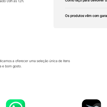
Como faço para devolver 
bado 09h às 12h.
Os produtos vêm com gara
dicamos a oferecer uma seleção única de itens
a e bom gosto.