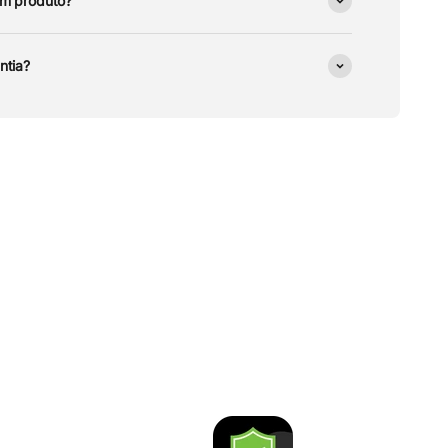
um produto?
ntia?