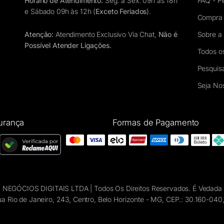
Horário de Atendimento:
Seg. à Sex. 09h às 18h
FAQ - P
e Sábado 09h às 12h (
Exceto Feriados
).
Compra
Atenção:
Atendimento Exclusivo Via Chat,
Não é
Sobre a
Possível Atender Ligações.
Todos o
Pesquis
Seja Nos
urança
Formas de Pagamento
NEGÓCIOS DIGITAIS LTDA | Todos Os Direitos Reservados. É Vedada Qu
ua Rio de Janeiro, 243, Centro, Belo Horizonte - MG, CEP.: 30.160-0