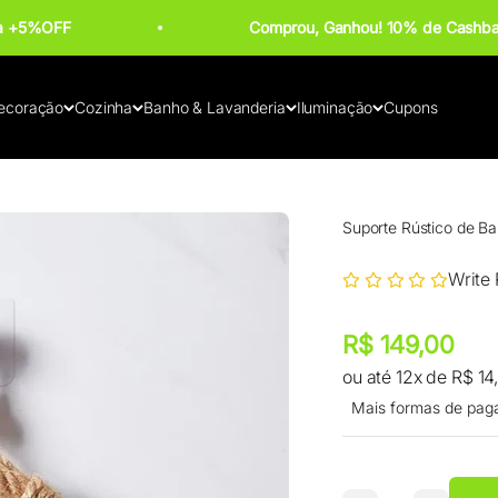
ba +5%OFF
Comprou, Ganhou! 10% de Cashba
ecoração
Cozinha
Banho & Lavanderia
Iluminação
Cupons
Suporte Rústico de B
Write
Preço promocional
Preço promocional
R$ 149,00
ou até 12x de R$ 14
Mais formas de pag