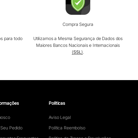
Compra Segura
os para todo
Utilizamos a Mesma Segurança de Dados dos
Maiores Bancos Nacionais e Internacionais
(
SSL
)
.
formações
Políticas
nosco
Aviso Legal
 Seu Pedido
Política Reembolso