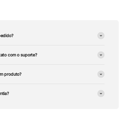
pedido?
ato com o suporte?
um produto?
ntia?