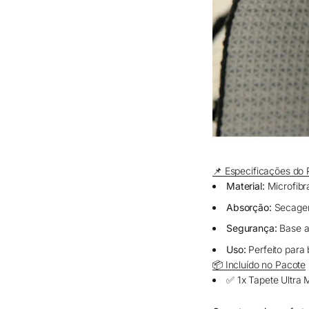
📌 Especificações do 
Material:
Microfibra
Absorção:
Secagem
Segurança:
Base an
Uso:
Perfeito para 
📦 Incluído no Pacote
✅ 1x Tapete Ultra 