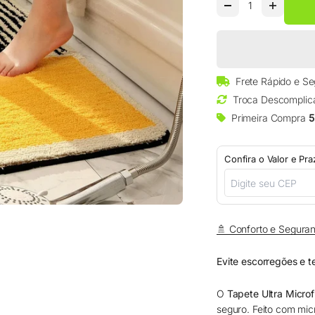
□
Frete Rápido e S
Troca Descomplic
Primeira Compra
5
Confira o Valor e Pr
🚿 Conforto e Seguran
Evite escorregões e t
O
Tapete Ultra Microf
seguro. Feito com micr