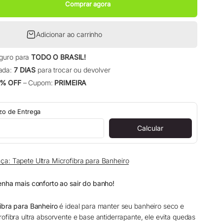
Comprar agora
Adicionar ao carrinho
eguro para
TODO O BRASIL!
ada:
7 DIAS
para trocar ou devolver
% OFF
– Cupom:
PRIMEIRA
azo de Entrega
Calcular
ça: Tapete Ultra Microfibra para Banheiro
enha mais conforto ao sair do banho!
ibra para Banheiro
é ideal para manter seu banheiro seco e
ofibra ultra absorvente e base antiderrapante, ele evita quedas